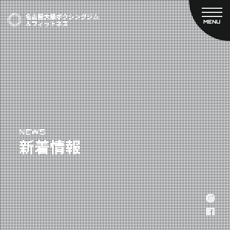
MENU
CLOSE
TOP
新着情報
ご予約
名古屋大橋ボクシングジムについて
プライベートコース予約
レンタルスタジオ予約
大橋弘政プロフィール
料金案内
スタッフ紹介
設備紹介
アクセス
NEWS
新着情報
営業時間
トレーナー募集
スポンサー募集
大会チケット購入
キャンペーン