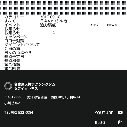
実戦コース
料金システム
フィットネスコース
カテゴリー
2017.09.18
選手紹介
すべて
日々のつぶやき
料金システム
イベント
迫力満点！！
トップ
News
よくある質問
YOUTUBE
BLOG
お知らせ
ビフォーアフター
1
お知らせ
キャンペーン
プライバシーポリシー
よくある質問
コロナ対策
ダイエットについて
会員の声
日々のつぶやき
練習予定日
練習風景
試合情報
試合結果
〒451-0063 愛知県名古屋市西区押切2丁目8-14
小川ビル2Ｆ
TEL 052-532-0084
YOUTUBE
BLOG