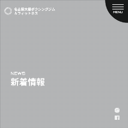
MENU
CLOSE
TOP
新着情報
ご予約
名古屋大橋ボクシングジムについて
プライベートコース予約
レンタルスタジオ予約
大橋弘政プロフィール
料金案内
スタッフ紹介
設備紹介
アクセス
NEWS
新着情報
営業時間
トレーナー募集
スポンサー募集
大会チケット購入
キャンペーン