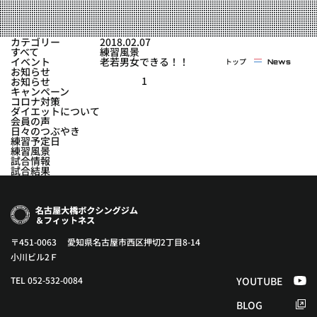
実戦コース
料金システム
フィットネスコース
カテゴリー
2018.02.07
選手紹介
すべて
練習風景
料金システム
イベント
老若男女できる！！
トップ
News
よくある質問
YOUTUBE
BLOG
お知らせ
ビフォーアフター
1
お知らせ
キャンペーン
プライバシーポリシー
よくある質問
コロナ対策
ダイエットについて
会員の声
日々のつぶやき
練習予定日
練習風景
試合情報
試合結果
〒451-0063 愛知県名古屋市西区押切2丁目8-14
小川ビル2Ｆ
TEL 052-532-0084
YOUTUBE
BLOG