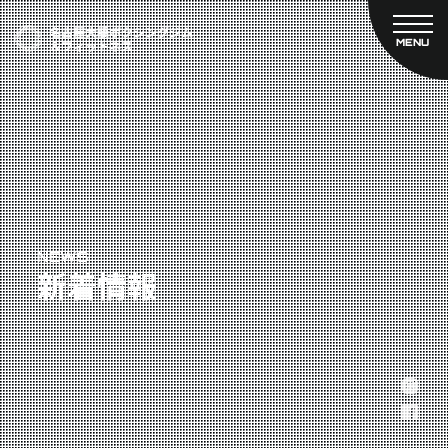
MENU
CLOSE
TOP
新着情報
ご予約
名古屋大橋ボクシングジムについて
プライベートコース予約
レンタルスタジオ予約
大橋弘政プロフィール
料金案内
スタッフ紹介
設備紹介
アクセス
NEWS
新着情報
営業時間
トレーナー募集
スポンサー募集
大会チケット購入
キャンペーン