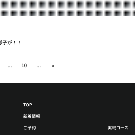
YOUTUBE
BLOG
様子が！！
！
...
10
...
»
TOP
新着情報
ご予約
実戦コース