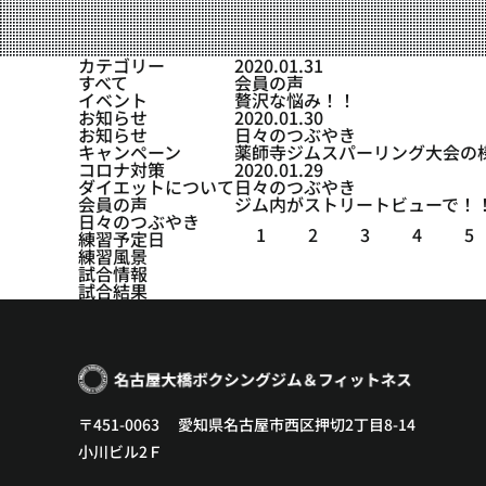
設備紹介
アクセス
カテゴリー
2020.01.31
すべて
会員の声
営業時間
イベント
贅沢な悩み！！
お知らせ
2020.01.30
お知らせ
日々のつぶやき
トレーナー募集
キャンペーン
薬師寺ジムスパーリング大会の
コロナ対策
2020.01.29
スポンサー募集
ダイエットについて
日々のつぶやき
会員の声
ジム内がストリートビューで！
日々のつぶやき
大会チケット購入
1
2
3
4
5
練習予定日
練習風景
キャンペーン
試合情報
試合結果
プライバシーポリシー
〒451-0063 愛知県名古屋市西区押切2丁目8-14
小川ビル2Ｆ