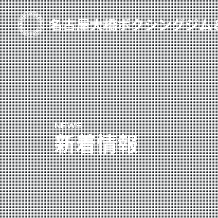
TOP
新着情報
ご予約
プライベートコース予約
NEWS
レンタルスタジオ予約
新着情報
名古屋大橋ボクシングジムについて
大橋弘政プロフィール
スタッフ紹介
料金案内