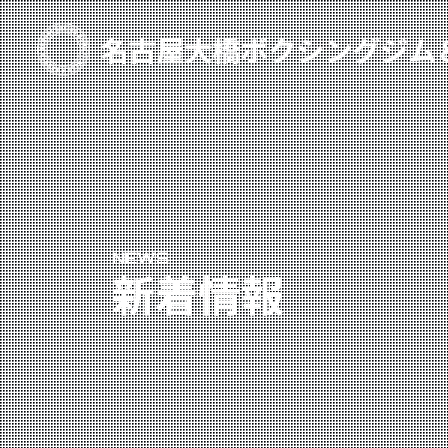
TOP
新着情報
ご予約
プライベートコース予約
NEWS
レンタルスタジオ予約
新着情報
名古屋大橋ボクシングジムについて
大橋弘政プロフィール
スタッフ紹介
料金案内