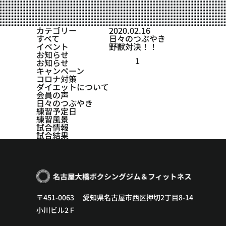
設備紹介
アクセス
カテゴリー
2020.02.16
すべて
日々のつぶやき
営業時間
イベント
野獣対決！！
お知らせ
1
お知らせ
トレーナー募集
キャンペーン
コロナ対策
スポンサー募集
ダイエットについて
会員の声
日々のつぶやき
大会チケット購入
練習予定日
練習風景
キャンペーン
試合情報
試合結果
プライバシーポリシー
〒451-0063 愛知県名古屋市西区押切2丁目8-14
小川ビル2Ｆ