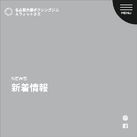
MENU
CLOSE
TOP
新着情報
ご予約
名古屋大橋ボクシングジムについて
プライベートコース予約
レンタルスタジオ予約
大橋弘政プロフィール
料金案内
スタッフ紹介
設備紹介
アクセス
NEWS
新着情報
営業時間
トレーナー募集
スポンサー募集
大会チケット購入
キャンペーン