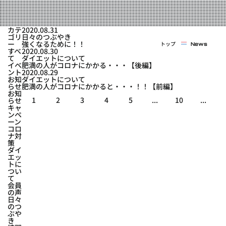
実戦コース
料金システム
フィットネスコース
カテ
2020.08.31
選手紹介
ゴリ
日々のつぶやき
料金システム
ー
強くなるために！！
トップ
News
よくある質問
YOUTUBE
BLOG
すべ
2020.08.30
ビフォーアフター
て
ダイエットについて
イベ
肥満の人がコロナにかかる・・・【後編】
プライバシーポリシー
よくある質問
ント
2020.08.29
お知
ダイエットについて
らせ
肥満の人がコロナにかかると・・・！！【前編】
お知
1
2
3
4
5
...
10
...
らせ
キャ
ンペ
ーン
コロ
ナ対
策
ダイ
エッ
トに
つい
て
会員
の声
日々
のつ
ぶや
き