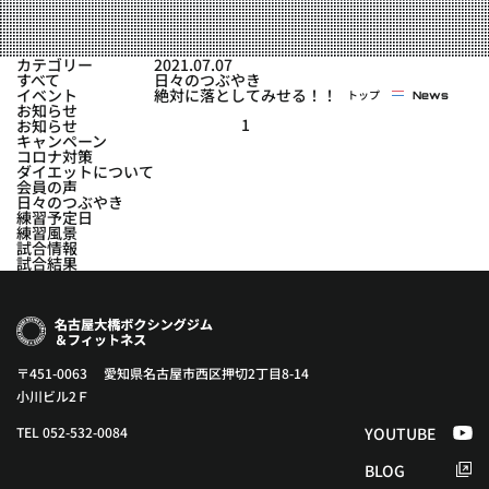
実戦コース
料金システム
フィットネスコース
カテゴリー
2021.07.07
選手紹介
すべて
日々のつぶやき
料金システム
イベント
絶対に落としてみせる！！
トップ
News
よくある質問
YOUTUBE
BLOG
お知らせ
ビフォーアフター
1
お知らせ
キャンペーン
プライバシーポリシー
よくある質問
コロナ対策
ダイエットについて
会員の声
日々のつぶやき
練習予定日
練習風景
試合情報
試合結果
〒451-0063 愛知県名古屋市西区押切2丁目8-14
小川ビル2Ｆ
TEL 052-532-0084
YOUTUBE
BLOG