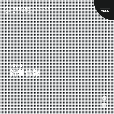
MENU
CLOSE
TOP
新着情報
ご予約
名古屋大橋ボクシングジムについて
プライベートコース予約
レンタルスタジオ予約
大橋弘政プロフィール
料金案内
スタッフ紹介
設備紹介
アクセス
NEWS
新着情報
営業時間
トレーナー募集
スポンサー募集
大会チケット購入
キャンペーン