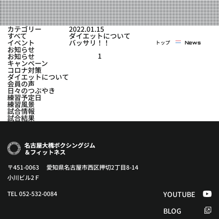
実戦コース
料金システム
フィットネスコース
カテゴリー
2022.01.15
選手紹介
すべて
ダイエットについて
料金システム
イベント
バッサリ！！
トップ
News
よくある質問
YOUTUBE
BLOG
お知らせ
ビフォーアフター
1
お知らせ
キャンペーン
プライバシーポリシー
よくある質問
コロナ対策
ダイエットについて
会員の声
日々のつぶやき
練習予定日
練習風景
試合情報
試合結果
〒451-0063 愛知県名古屋市西区押切2丁目8-14
小川ビル2Ｆ
TEL 052-532-0084
YOUTUBE
BLOG