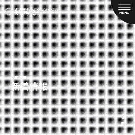
MENU
CLOSE
TOP
新着情報
ご予約
名古屋大橋ボクシングジムについて
プライベートコース予約
レンタルスタジオ予約
大橋弘政プロフィール
料金案内
スタッフ紹介
設備紹介
アクセス
NEWS
新着情報
営業時間
トレーナー募集
スポンサー募集
大会チケット購入
キャンペーン