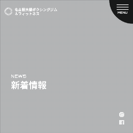
MENU
CLOSE
TOP
新着情報
ご予約
名古屋大橋ボクシングジムについて
プライベートコース予約
レンタルスタジオ予約
大橋弘政プロフィール
料金案内
スタッフ紹介
設備紹介
アクセス
NEWS
新着情報
営業時間
トレーナー募集
スポンサー募集
大会チケット購入
キャンペーン