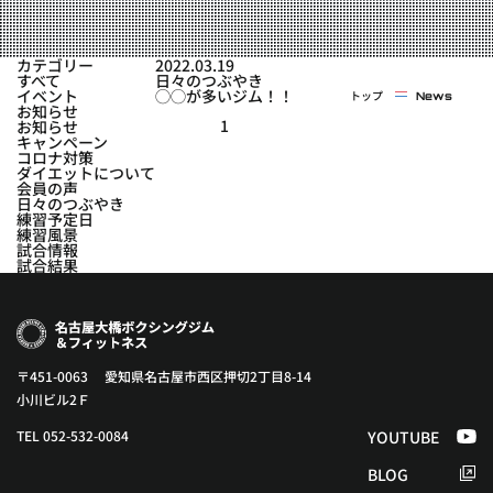
実戦コース
料金システム
フィットネスコース
カテゴリー
2022.03.19
選手紹介
すべて
日々のつぶやき
料金システム
イベント
◯◯が多いジム！！
トップ
News
よくある質問
YOUTUBE
BLOG
お知らせ
ビフォーアフター
1
お知らせ
キャンペーン
プライバシーポリシー
よくある質問
コロナ対策
ダイエットについて
会員の声
日々のつぶやき
練習予定日
練習風景
試合情報
試合結果
〒451-0063 愛知県名古屋市西区押切2丁目8-14
小川ビル2Ｆ
TEL 052-532-0084
YOUTUBE
BLOG