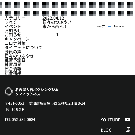
実戦コース
料金システム
フィットネスコース
カテゴリー
2022.04.12
選手紹介
すべて
日々のつぶやき
料金システム
イベント
東から西へ！！
トップ
News
よくある質問
YOUTUBE
BLOG
お知らせ
ビフォーアフター
1
お知らせ
キャンペーン
プライバシーポリシー
よくある質問
コロナ対策
ダイエットについて
会員の声
日々のつぶやき
練習予定日
練習風景
試合情報
試合結果
〒451-0063 愛知県名古屋市西区押切2丁目8-14
小川ビル2Ｆ
TEL 052-532-0084
YOUTUBE
BLOG