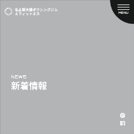
MENU
CLOSE
TOP
新着情報
ご予約
名古屋大橋ボクシングジムについて
プライベートコース予約
レンタルスタジオ予約
大橋弘政プロフィール
料金案内
スタッフ紹介
設備紹介
アクセス
NEWS
新着情報
営業時間
トレーナー募集
スポンサー募集
大会チケット購入
キャンペーン