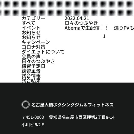
設備紹介
アクセス
カテゴリー
2022.04.21
すべて
日々のつぶやき
営業時間
イベント
Abemaで生配信！！ 煽りPV
お知らせ
1
お知らせ
トレーナー募集
キャンペーン
コロナ対策
スポンサー募集
ダイエットについて
会員の声
日々のつぶやき
大会チケット購入
練習予定日
練習風景
キャンペーン
試合情報
試合結果
プライバシーポリシー
〒451-0063 愛知県名古屋市西区押切2丁目8-14
小川ビル2Ｆ