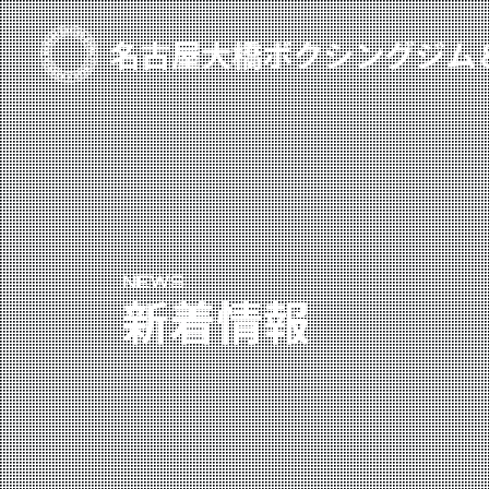
TOP
新着情報
ご予約
プライベートコース予約
NEWS
レンタルスタジオ予約
新着情報
名古屋大橋ボクシングジムについて
大橋弘政プロフィール
スタッフ紹介
料金案内