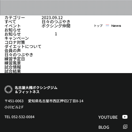
実戦コース
料金システム
フィットネスコース
カテゴリー
2023.09.12
選手紹介
すべて
日々のつぶやき
料金システム
イベント
ボクシング仲間
トップ
News
よくある質問
YOUTUBE
BLOG
お知らせ
ビフォーアフター
1
お知らせ
キャンペーン
プライバシーポリシー
よくある質問
コロナ対策
ダイエットについて
会員の声
日々のつぶやき
練習予定日
練習風景
試合情報
試合結果
〒451-0063 愛知県名古屋市西区押切2丁目8-14
小川ビル2Ｆ
TEL 052-532-0084
YOUTUBE
BLOG