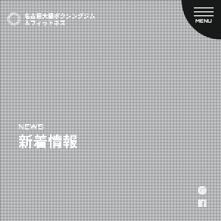
MENU
CLOSE
TOP
新着情報
ご予約
名古屋大橋ボクシングジムについて
プライベートコース予約
レンタルスタジオ予約
大橋弘政プロフィール
料金案内
スタッフ紹介
設備紹介
アクセス
NEWS
新着情報
営業時間
トレーナー募集
スポンサー募集
大会チケット購入
キャンペーン