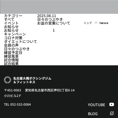
実戦コース
料金システム
フィットネスコース
カテゴリー
2025.08.11
選手紹介
すべて
日々のつぶやき
料金システム
イベント
お盆の営業について
トップ
News
よくある質問
YOUTUBE
BLOG
お知らせ
ビフォーアフター
1
お知らせ
キャンペーン
プライバシーポリシー
よくある質問
コロナ対策
ダイエットについて
会員の声
日々のつぶやき
練習予定日
練習風景
試合情報
試合結果
〒451-0063 愛知県名古屋市西区押切2丁目8-14
小川ビル2Ｆ
TEL 052-532-0084
YOUTUBE
BLOG