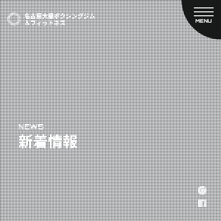
MENU
CLOSE
TOP
新着情報
ご予約
名古屋大橋ボクシングジムについて
プライベートコース予約
レンタルスタジオ予約
大橋弘政プロフィール
料金案内
スタッフ紹介
設備紹介
アクセス
NEWS
新着情報
営業時間
トレーナー募集
スポンサー募集
大会チケット購入
キャンペーン