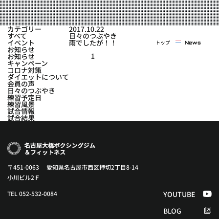
実戦コース
料金システム
フィットネスコース
カテゴリー
2017.10.22
選手紹介
すべて
日々のつぶやき
料金システム
イベント
雨でしたが！！
トップ
News
よくある質問
YOUTUBE
BLOG
お知らせ
ビフォーアフター
1
お知らせ
キャンペーン
プライバシーポリシー
よくある質問
コロナ対策
ダイエットについて
会員の声
日々のつぶやき
練習予定日
練習風景
試合情報
試合結果
〒451-0063 愛知県名古屋市西区押切2丁目8-14
小川ビル2Ｆ
TEL 052-532-0084
YOUTUBE
BLOG