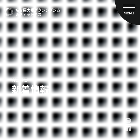
MENU
CLOSE
TOP
新着情報
ご予約
名古屋大橋ボクシングジムについて
プライベートコース予約
レンタルスタジオ予約
大橋弘政プロフィール
料金案内
スタッフ紹介
設備紹介
アクセス
NEWS
新着情報
営業時間
トレーナー募集
スポンサー募集
大会チケット購入
キャンペーン