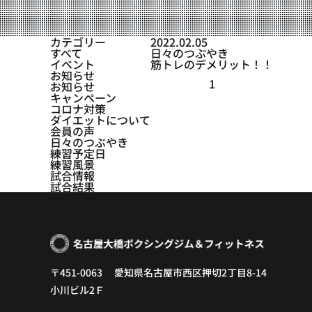
設備紹介
アクセス
カテゴリー
2022.02.05
すべて
日々のつぶやき
営業時間
イベント
筋トレのデメリット！！
お知らせ
1
お知らせ
トレーナー募集
キャンペーン
コロナ対策
スポンサー募集
ダイエットについて
会員の声
日々のつぶやき
大会チケット購入
練習予定日
練習風景
キャンペーン
試合情報
試合結果
プライバシーポリシー
〒451-0063 愛知県名古屋市西区押切2丁目8-14
小川ビル2Ｆ