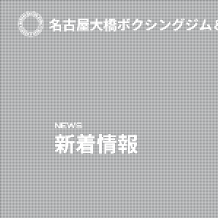
TOP
新着情報
ご予約
プライベートコース予約
NEWS
レンタルスタジオ予約
新着情報
名古屋大橋ボクシングジムについて
大橋弘政プロフィール
スタッフ紹介
料金案内