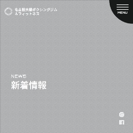
MENU
CLOSE
TOP
新着情報
ご予約
名古屋大橋ボクシングジムについて
プライベートコース予約
レンタルスタジオ予約
大橋弘政プロフィール
料金案内
スタッフ紹介
設備紹介
アクセス
NEWS
新着情報
営業時間
トレーナー募集
スポンサー募集
大会チケット購入
キャンペーン