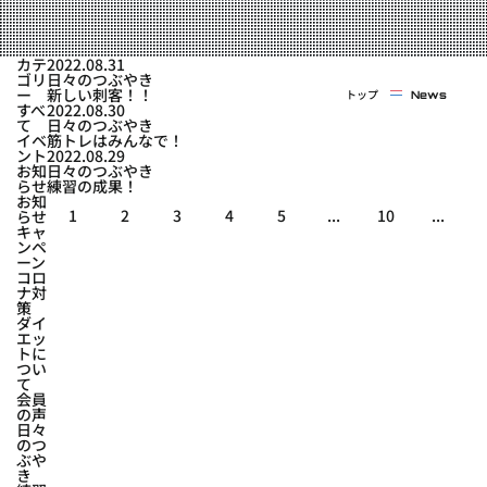
実戦コース
料金システム
フィットネスコース
カテ
2022.08.31
選手紹介
ゴリ
日々のつぶやき
料金システム
ー
新しい刺客！！
トップ
News
よくある質問
YOUTUBE
BLOG
すべ
2022.08.30
ビフォーアフター
て
日々のつぶやき
イベ
筋トレはみんなで！
プライバシーポリシー
よくある質問
ント
2022.08.29
お知
日々のつぶやき
らせ
練習の成果！
お知
1
2
3
4
5
...
10
...
らせ
キャ
ンペ
ーン
コロ
ナ対
策
ダイ
エッ
トに
つい
て
会員
の声
日々
のつ
ぶや
き