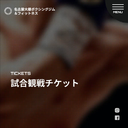
MENU
CLOSE
TOP
新着情報
ご予約
名古屋大橋ボクシングジムについて
プライベートコース予約
レンタルスタジオ予約
大橋弘政プロフィール
料金案内
スタッフ紹介
設備紹介
アクセス
TICKETS
試合観戦チケット
営業時間
トレーナー募集
スポンサー募集
大会チケット購入
キャンペーン