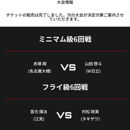
大会情報
チケットの販売は完了しました。次の大会が決定次第ご案内させ
ていただきます。
ミニマム級6回戦
赤塚 翔
山田 啓斗
VS
(名古屋大橋)
(W日立)
フライ級6回戦
宮元 陽汰
村松 政実
VS
(江見)
(タキザワ)