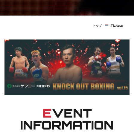
実戦コース
料金システム
フィットネスコース
選手紹介
料金システム
トップ
Tickets
よくある質問
YOUTUBE
BLOG
ビフォーアフター
プライバシーポリシー
よくある質問
E
VENT
INFORMATION