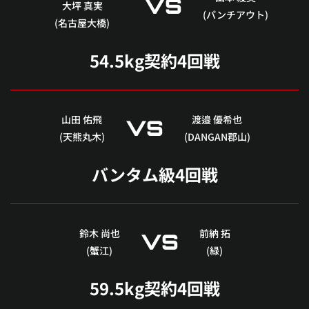
VS
大坪 真実
(パンチアウト)
(名古屋大橋)
54.5kg契約4回戦
山田 佑飛
渡邉 優希也
VS
(天熊丸木)
(DANGAN郡山)
バンタム級4回戦
鈴木 尚也
前納 拓
VS
(蟹江)
(緑)
59.5kg契約4回戦