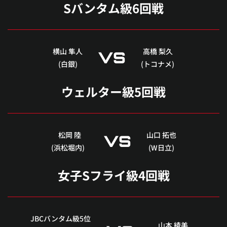
Sバンタム級6回戦
横山 隼人
高橋 梨久
VS
(白銀)
(トコナメ)
ウェルター級5回戦
松岡 陸
山口 拓也
VS
(浜松堀内)
(W日立)
女子Sフライ級4回戦
JBCバンタム級5位
山本 綾美