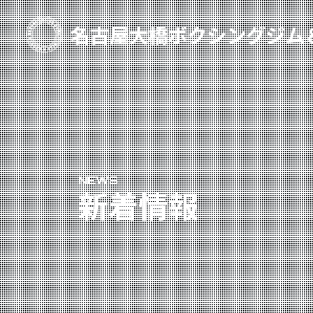
TOP
新着情報
ご予約
プライベートコース予約
NEWS
レンタルスタジオ予約
新着情報
名古屋大橋ボクシングジムについて
大橋弘政プロフィール
スタッフ紹介
料金案内