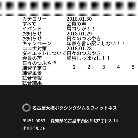
設備紹介
アクセス
カテゴリー
2018.01.30
すべて
会員の声
営業時間
イベント
肩コリが！！
お知らせ
2018.01.29
お知らせ
日々のつぶやき
トレーナー募集
キャンペーン
年齢を言い訳にしない！！
コロナ対策
2018.01.28
スポンサー募集
ダイエットについて
日々のつぶやき
会員の声
緊張しっぱなし！！
日々のつぶやき
大会チケット購入
1
2
3
4
5
練習予定日
練習風景
キャンペーン
試合情報
試合結果
プライバシーポリシー
〒451-0063 愛知県名古屋市西区押切2丁目8-14
小川ビル2Ｆ