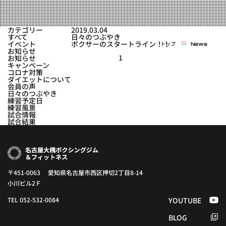
実戦コース
料金システム
フィットネスコース
カテゴリー
2019.03.04
選手紹介
すべて
日々のつぶやき
料金システム
イベント
ボクサーのスタートライン！！
トップ
News
よくある質問
YOUTUBE
BLOG
お知らせ
ビフォーアフター
1
お知らせ
キャンペーン
プライバシーポリシー
よくある質問
コロナ対策
ダイエットについて
会員の声
日々のつぶやき
練習予定日
練習風景
試合情報
試合結果
〒451-0063 愛知県名古屋市西区押切2丁目8-14
小川ビル2Ｆ
TEL 052-532-0084
YOUTUBE
BLOG