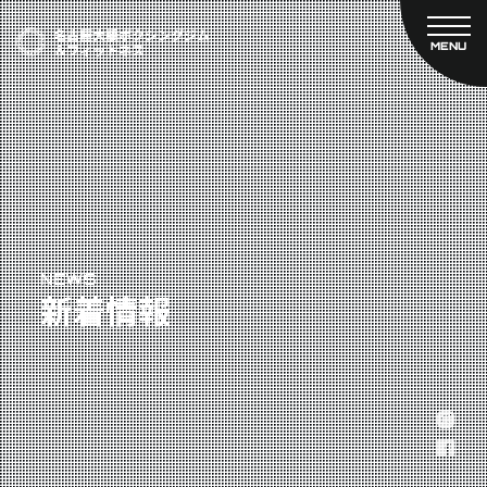
MENU
CLOSE
TOP
新着情報
ご予約
名古屋大橋ボクシングジムについて
プライベートコース予約
レンタルスタジオ予約
大橋弘政プロフィール
料金案内
スタッフ紹介
設備紹介
アクセス
NEWS
新着情報
営業時間
トレーナー募集
スポンサー募集
大会チケット購入
キャンペーン