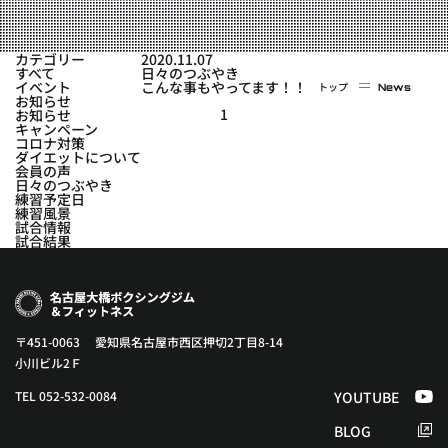
実戦コース
料金システム
フィットネスコース
カテゴリー
2020.11.07
選手紹介
すべて
日々のつぶやき
料金システム
イベント
こんな事もやってます！！
トップ
News
よくある質問
YOUTUBE
BLOG
お知らせ
ビフォーアフター
1
お知らせ
キャンペーン
プライバシーポリシー
よくある質問
コロナ対策
ダイエットについて
会員の声
日々のつぶやき
練習予定日
練習風景
試合情報
試合結果
〒451-0063 愛知県名古屋市西区押切2丁目8-14
小川ビル2Ｆ
TEL 052-532-0084
YOUTUBE
BLOG