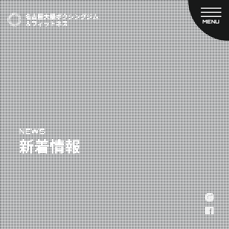
MENU
CLOSE
TOP
新着情報
ご予約
名古屋大橋ボクシングジムについて
プライベートコース予約
レンタルスタジオ予約
大橋弘政プロフィール
料金案内
スタッフ紹介
設備紹介
アクセス
NEWS
新着情報
営業時間
トレーナー募集
スポンサー募集
大会チケット購入
キャンペーン