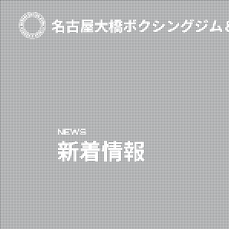
TOP
新着情報
ご予約
プライベートコース予約
NEWS
レンタルスタジオ予約
新着情報
名古屋大橋ボクシングジムについて
大橋弘政プロフィール
スタッフ紹介
料金案内