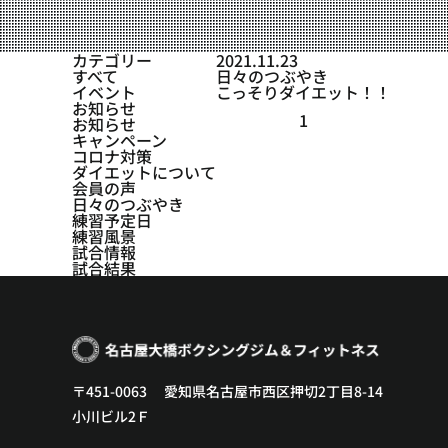
設備紹介
アクセス
カテゴリー
2021.11.23
すべて
日々のつぶやき
営業時間
イベント
こっそりダイエット！！
お知らせ
1
お知らせ
トレーナー募集
キャンペーン
コロナ対策
スポンサー募集
ダイエットについて
会員の声
日々のつぶやき
大会チケット購入
練習予定日
練習風景
キャンペーン
試合情報
試合結果
プライバシーポリシー
〒451-0063 愛知県名古屋市西区押切2丁目8-14
小川ビル2Ｆ