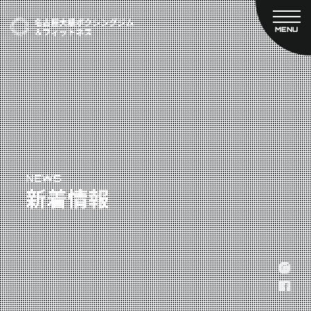
MENU
CLOSE
TOP
新着情報
ご予約
名古屋大橋ボクシングジムについて
プライベートコース予約
レンタルスタジオ予約
大橋弘政プロフィール
料金案内
スタッフ紹介
設備紹介
アクセス
NEWS
新着情報
営業時間
トレーナー募集
スポンサー募集
大会チケット購入
キャンペーン