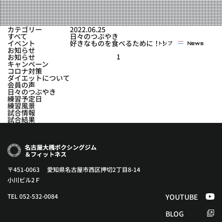
実戦コース
料金システム
フィットネスコース
カテゴリー
2022.06.25
選手紹介
すべて
日々のつぶやき
料金システム
イベント
好きなものを食べるために！！
トップ
News
よくある質問
YOUTUBE
BLOG
お知らせ
ビフォーアフター
1
お知らせ
キャンペーン
プライバシーポリシー
よくある質問
コロナ対策
ダイエットについて
会員の声
日々のつぶやき
練習予定日
練習風景
試合情報
試合結果
〒451-0063 愛知県名古屋市西区押切2丁目8-14
小川ビル2Ｆ
TEL 052-532-0084
YOUTUBE
BLOG