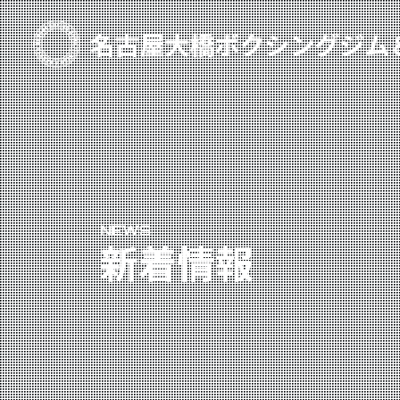
TOP
新着情報
ご予約
プライベートコース予約
NEWS
レンタルスタジオ予約
新着情報
名古屋大橋ボクシングジムについて
大橋弘政プロフィール
スタッフ紹介
料金案内