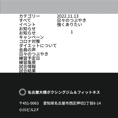
設備紹介
アクセス
カテゴリー
2022.11.13
すべて
日々のつぶやき
営業時間
イベント
強くありたい
お知らせ
1
お知らせ
トレーナー募集
キャンペーン
コロナ対策
スポンサー募集
ダイエットについて
会員の声
日々のつぶやき
大会チケット購入
練習予定日
練習風景
キャンペーン
試合情報
試合結果
プライバシーポリシー
〒451-0063 愛知県名古屋市西区押切2丁目8-14
小川ビル2Ｆ