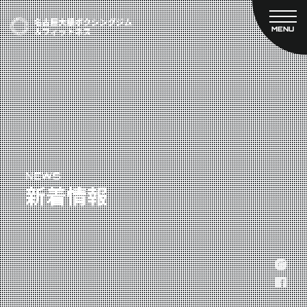
MENU
CLOSE
TOP
新着情報
ご予約
名古屋大橋ボクシングジムについて
プライベートコース予約
レンタルスタジオ予約
大橋弘政プロフィール
料金案内
スタッフ紹介
設備紹介
アクセス
NEWS
新着情報
営業時間
トレーナー募集
スポンサー募集
大会チケット購入
キャンペーン