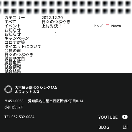
実戦コース
料金システム
フィットネスコース
カテゴリー
2022.12.20
選手紹介
すべて
日々のつぶやき
料金システム
イベント
上村対決！
トップ
News
よくある質問
YOUTUBE
BLOG
お知らせ
ビフォーアフター
1
お知らせ
キャンペーン
プライバシーポリシー
よくある質問
コロナ対策
ダイエットについて
会員の声
日々のつぶやき
練習予定日
練習風景
試合情報
試合結果
〒451-0063 愛知県名古屋市西区押切2丁目8-14
小川ビル2Ｆ
TEL 052-532-0084
YOUTUBE
BLOG