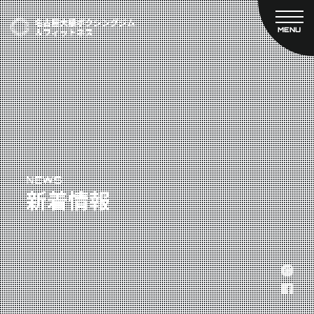
MENU
CLOSE
TOP
新着情報
ご予約
名古屋大橋ボクシングジムについて
プライベートコース予約
レンタルスタジオ予約
大橋弘政プロフィール
料金案内
スタッフ紹介
設備紹介
アクセス
NEWS
新着情報
営業時間
トレーナー募集
スポンサー募集
大会チケット購入
キャンペーン