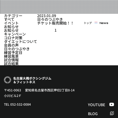
実戦コース
料金システム
フィットネスコース
カテゴリー
2023.01.09
選手紹介
すべて
日々のつぶやき
料金システム
イベント
チケット販売開始！！
トップ
News
よくある質問
YOUTUBE
BLOG
お知らせ
ビフォーアフター
1
お知らせ
キャンペーン
プライバシーポリシー
よくある質問
コロナ対策
ダイエットについて
会員の声
日々のつぶやき
練習予定日
練習風景
試合情報
試合結果
〒451-0063 愛知県名古屋市西区押切2丁目8-14
小川ビル2Ｆ
TEL 052-532-0084
YOUTUBE
BLOG