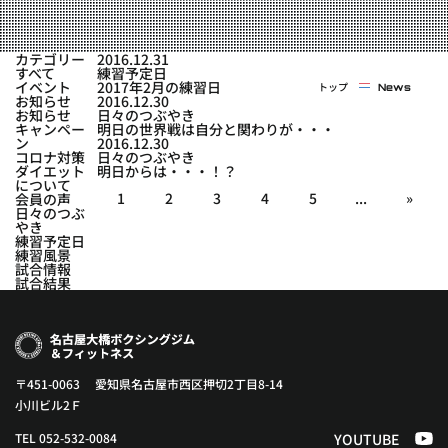
実戦コース
料金システム
フィットネスコース
カテゴリー
2016.12.31
選手紹介
すべて
練習予定日
料金システム
イベント
2017年2月の練習日
トップ
News
よくある質問
YOUTUBE
BLOG
お知らせ
2016.12.30
ビフォーアフター
お知らせ
日々のつぶやき
キャンペー
明日の世界戦は自分と関わりが・・・
プライバシーポリシー
よくある質問
ン
2016.12.30
コロナ対策
日々のつぶやき
ダイエット
明日からは・・・！？
について
1
2
3
4
5
...
»
会員の声
日々のつぶ
やき
練習予定日
練習風景
試合情報
試合結果
〒451-0063 愛知県名古屋市西区押切2丁目8-14
小川ビル2Ｆ
TEL 052-532-0084
YOUTUBE