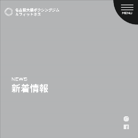
MENU
CLOSE
TOP
新着情報
ご予約
名古屋大橋ボクシングジムについて
プライベートコース予約
レンタルスタジオ予約
大橋弘政プロフィール
料金案内
スタッフ紹介
設備紹介
アクセス
NEWS
新着情報
営業時間
トレーナー募集
スポンサー募集
大会チケット購入
キャンペーン