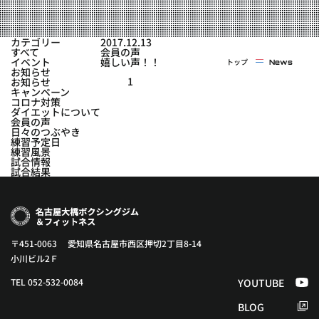
実戦コース
料金システム
フィットネスコース
カテゴリー
2017.12.13
選手紹介
すべて
会員の声
料金システム
イベント
嬉しい声！！
トップ
News
よくある質問
YOUTUBE
BLOG
お知らせ
ビフォーアフター
1
お知らせ
キャンペーン
プライバシーポリシー
よくある質問
コロナ対策
ダイエットについて
会員の声
日々のつぶやき
練習予定日
練習風景
試合情報
試合結果
〒451-0063 愛知県名古屋市西区押切2丁目8-14
小川ビル2Ｆ
TEL 052-532-0084
YOUTUBE
BLOG