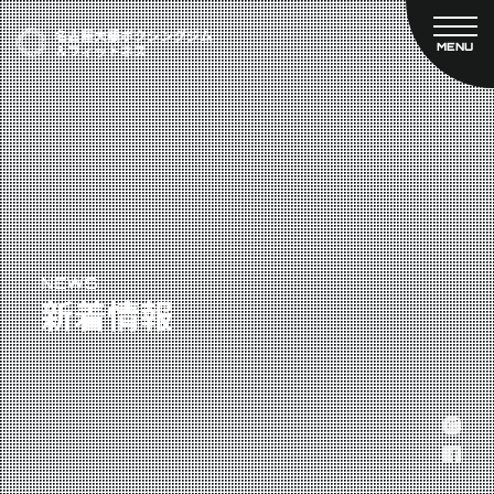
MENU
CLOSE
TOP
新着情報
ご予約
名古屋大橋ボクシングジムについて
プライベートコース予約
レンタルスタジオ予約
大橋弘政プロフィール
料金案内
スタッフ紹介
設備紹介
アクセス
NEWS
新着情報
営業時間
トレーナー募集
スポンサー募集
大会チケット購入
キャンペーン