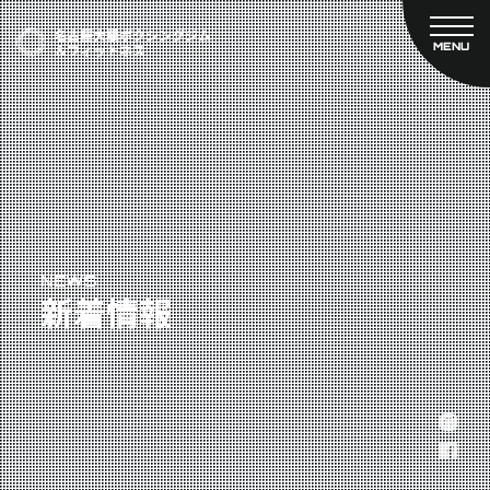
MENU
CLOSE
TOP
新着情報
ご予約
名古屋大橋ボクシングジムについて
プライベートコース予約
レンタルスタジオ予約
大橋弘政プロフィール
料金案内
スタッフ紹介
設備紹介
アクセス
NEWS
新着情報
営業時間
トレーナー募集
スポンサー募集
大会チケット購入
キャンペーン