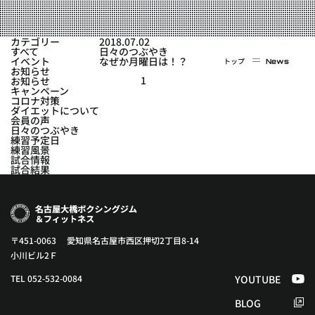
実戦コース
料金システム
フィットネスコース
カテゴリー
2018.07.02
選手紹介
すべて
日々のつぶやき
料金システム
イベント
なぜか月曜日は！？
トップ
News
よくある質問
YOUTUBE
BLOG
お知らせ
ビフォーアフター
1
お知らせ
キャンペーン
プライバシーポリシー
よくある質問
コロナ対策
ダイエットについて
会員の声
日々のつぶやき
練習予定日
練習風景
試合情報
試合結果
〒451-0063 愛知県名古屋市西区押切2丁目8-14
小川ビル2Ｆ
TEL 052-532-0084
YOUTUBE
BLOG