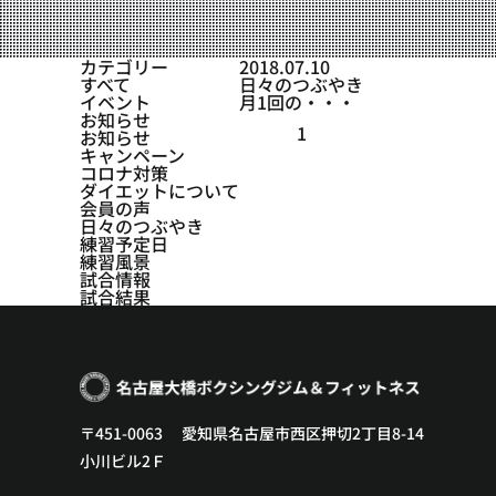
設備紹介
アクセス
カテゴリー
2018.07.10
すべて
日々のつぶやき
営業時間
イベント
月1回の・・・
お知らせ
1
お知らせ
トレーナー募集
キャンペーン
コロナ対策
スポンサー募集
ダイエットについて
会員の声
日々のつぶやき
大会チケット購入
練習予定日
練習風景
キャンペーン
試合情報
試合結果
プライバシーポリシー
〒451-0063 愛知県名古屋市西区押切2丁目8-14
小川ビル2Ｆ