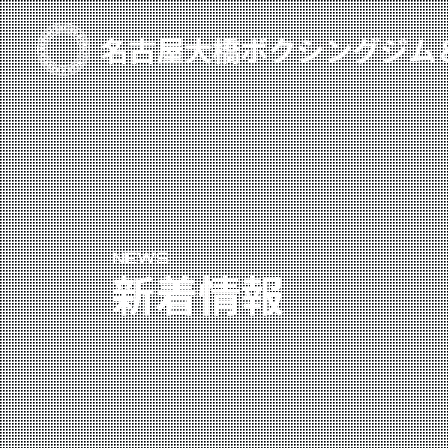
TOP
新着情報
ご予約
プライベートコース予約
NEWS
レンタルスタジオ予約
新着情報
名古屋大橋ボクシングジムについて
大橋弘政プロフィール
スタッフ紹介
料金案内