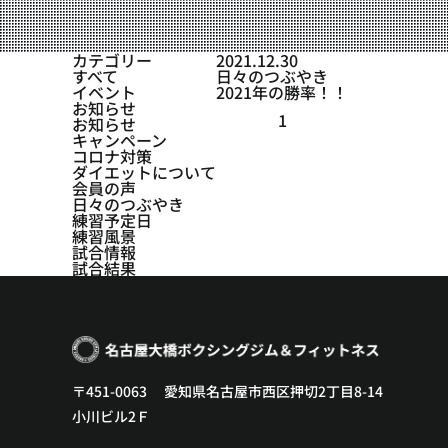
設備紹介
アクセス
カテゴリー
2021.12.30
すべて
日々のつぶやき
営業時間
イベント
2021年の勝率！！
お知らせ
1
お知らせ
トレーナー募集
キャンペーン
コロナ対策
スポンサー募集
ダイエットについて
会員の声
日々のつぶやき
大会チケット購入
練習予定日
練習風景
キャンペーン
試合情報
試合結果
プライバシーポリシー
〒451-0063 愛知県名古屋市西区押切2丁目8-14
小川ビル2Ｆ