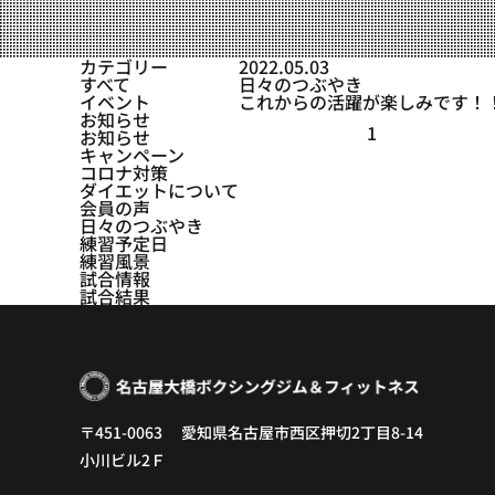
設備紹介
アクセス
カテゴリー
2022.05.03
すべて
日々のつぶやき
営業時間
イベント
これからの活躍が楽しみです！
お知らせ
1
お知らせ
トレーナー募集
キャンペーン
コロナ対策
スポンサー募集
ダイエットについて
会員の声
日々のつぶやき
大会チケット購入
練習予定日
練習風景
キャンペーン
試合情報
試合結果
プライバシーポリシー
〒451-0063 愛知県名古屋市西区押切2丁目8-14
小川ビル2Ｆ