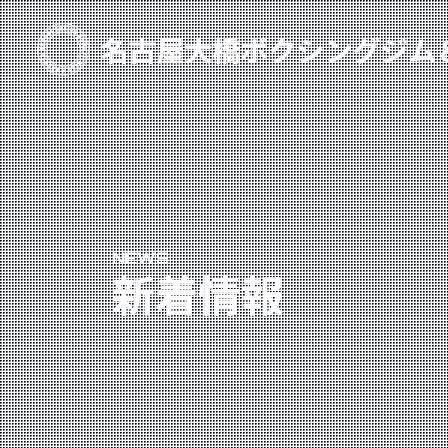
TOP
新着情報
ご予約
プライベートコース予約
NEWS
レンタルスタジオ予約
新着情報
名古屋大橋ボクシングジムについて
大橋弘政プロフィール
スタッフ紹介
料金案内