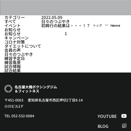
実戦コース
料金システム
フィットネスコース
カテゴリー
2022.05.09
選手紹介
すべて
日々のつぶやき
料金システム
イベント
初興行の結果は・・・！？
トップ
News
よくある質問
YOUTUBE
BLOG
お知らせ
ビフォーアフター
1
お知らせ
キャンペーン
プライバシーポリシー
よくある質問
コロナ対策
ダイエットについて
会員の声
日々のつぶやき
練習予定日
練習風景
試合情報
試合結果
〒451-0063 愛知県名古屋市西区押切2丁目8-14
小川ビル2Ｆ
TEL 052-532-0084
YOUTUBE
BLOG