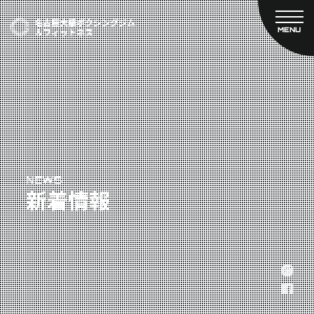
MENU
CLOSE
TOP
新着情報
ご予約
名古屋大橋ボクシングジムについて
プライベートコース予約
レンタルスタジオ予約
大橋弘政プロフィール
料金案内
スタッフ紹介
設備紹介
アクセス
NEWS
新着情報
営業時間
トレーナー募集
スポンサー募集
大会チケット購入
キャンペーン