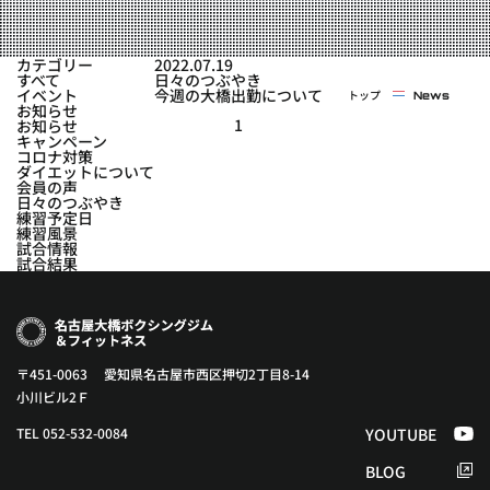
実戦コース
料金システム
フィットネスコース
カテゴリー
2022.07.19
選手紹介
すべて
日々のつぶやき
料金システム
イベント
今週の大橋出勤について
トップ
News
よくある質問
YOUTUBE
BLOG
お知らせ
ビフォーアフター
1
お知らせ
キャンペーン
プライバシーポリシー
よくある質問
コロナ対策
ダイエットについて
会員の声
日々のつぶやき
練習予定日
練習風景
試合情報
試合結果
〒451-0063 愛知県名古屋市西区押切2丁目8-14
小川ビル2Ｆ
TEL 052-532-0084
YOUTUBE
BLOG