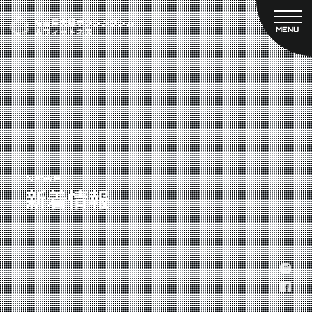
MENU
CLOSE
TOP
新着情報
ご予約
名古屋大橋ボクシングジムについて
プライベートコース予約
レンタルスタジオ予約
大橋弘政プロフィール
料金案内
スタッフ紹介
設備紹介
アクセス
NEWS
新着情報
営業時間
トレーナー募集
スポンサー募集
大会チケット購入
キャンペーン