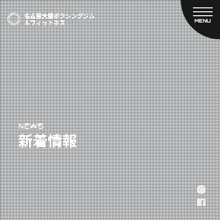
MENU
CLOSE
TOP
新着情報
ご予約
名古屋大橋ボクシングジムについて
プライベートコース予約
レンタルスタジオ予約
大橋弘政プロフィール
料金案内
スタッフ紹介
設備紹介
アクセス
NEWS
新着情報
営業時間
トレーナー募集
スポンサー募集
大会チケット購入
キャンペーン