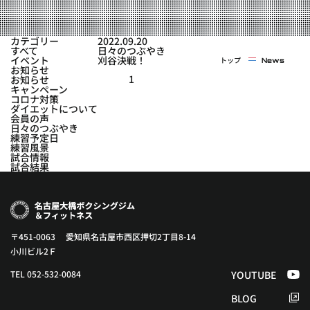
実戦コース
料金システム
フィットネスコース
カテゴリー
2022.09.20
選手紹介
すべて
日々のつぶやき
料金システム
イベント
刈谷決戦！
トップ
News
よくある質問
YOUTUBE
BLOG
お知らせ
ビフォーアフター
1
お知らせ
キャンペーン
プライバシーポリシー
よくある質問
コロナ対策
ダイエットについて
会員の声
日々のつぶやき
練習予定日
練習風景
試合情報
試合結果
〒451-0063 愛知県名古屋市西区押切2丁目8-14
小川ビル2Ｆ
TEL 052-532-0084
YOUTUBE
BLOG