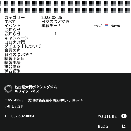
実戦コース
料金システム
フィットネスコース
カテゴリー
2023.08.25
選手紹介
すべて
日々のつぶやき
料金システム
イベント
実戦デー！
トップ
News
よくある質問
YOUTUBE
BLOG
お知らせ
ビフォーアフター
1
お知らせ
キャンペーン
プライバシーポリシー
よくある質問
コロナ対策
ダイエットについて
会員の声
日々のつぶやき
練習予定日
練習風景
試合情報
試合結果
〒451-0063 愛知県名古屋市西区押切2丁目8-14
小川ビル2Ｆ
TEL 052-532-0084
YOUTUBE
BLOG