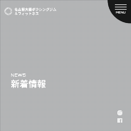
MENU
CLOSE
TOP
新着情報
ご予約
名古屋大橋ボクシングジムについて
プライベートコース予約
レンタルスタジオ予約
大橋弘政プロフィール
料金案内
スタッフ紹介
設備紹介
アクセス
NEWS
新着情報
営業時間
トレーナー募集
スポンサー募集
大会チケット購入
キャンペーン