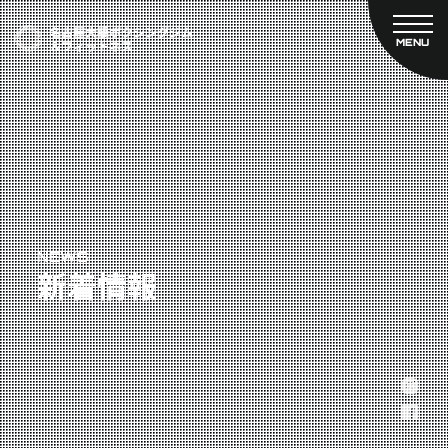
MENU
CLOSE
TOP
新着情報
ご予約
名古屋大橋ボクシングジムについて
プライベートコース予約
レンタルスタジオ予約
大橋弘政プロフィール
料金案内
スタッフ紹介
設備紹介
アクセス
NEWS
新着情報
営業時間
トレーナー募集
スポンサー募集
大会チケット購入
キャンペーン