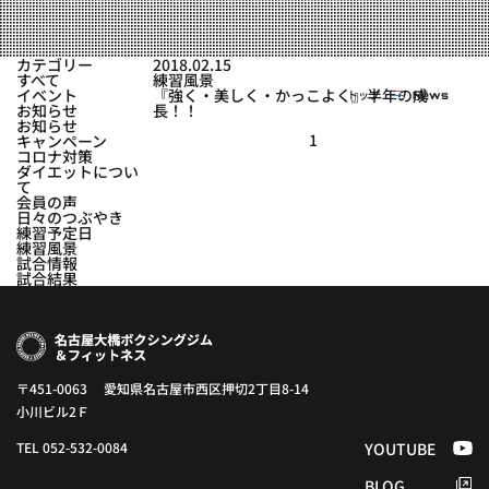
実戦コース
料金システム
フィットネスコース
カテゴリー
2018.02.15
選手紹介
すべて
練習風景
料金システム
イベント
『強く・美しく・かっこよく』半年の成
トップ
News
よくある質問
YOUTUBE
BLOG
お知らせ
長！！
ビフォーアフター
お知らせ
1
キャンペーン
プライバシーポリシー
よくある質問
コロナ対策
ダイエットについ
て
会員の声
日々のつぶやき
練習予定日
練習風景
試合情報
試合結果
〒451-0063 愛知県名古屋市西区押切2丁目8-14
小川ビル2Ｆ
TEL 052-532-0084
YOUTUBE
BLOG