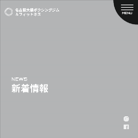
MENU
CLOSE
TOP
新着情報
ご予約
名古屋大橋ボクシングジムについて
プライベートコース予約
レンタルスタジオ予約
大橋弘政プロフィール
料金案内
スタッフ紹介
設備紹介
アクセス
NEWS
新着情報
営業時間
トレーナー募集
スポンサー募集
大会チケット購入
キャンペーン