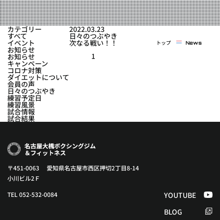
実戦コース
料金システム
フィットネスコース
カテゴリー
2022.03.23
選手紹介
すべて
日々のつぶやき
料金システム
イベント
次なる戦い！！
トップ
News
よくある質問
YOUTUBE
BLOG
お知らせ
ビフォーアフター
1
お知らせ
キャンペーン
プライバシーポリシー
よくある質問
コロナ対策
ダイエットについて
会員の声
日々のつぶやき
練習予定日
練習風景
試合情報
試合結果
〒451-0063 愛知県名古屋市西区押切2丁目8-14
小川ビル2Ｆ
TEL 052-532-0084
YOUTUBE
BLOG