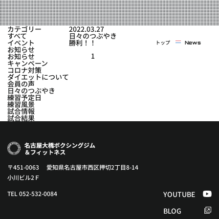
実戦コース
料金システム
フィットネスコース
カテゴリー
2022.03.27
選手紹介
すべて
日々のつぶやき
料金システム
イベント
勝利！！
トップ
News
よくある質問
YOUTUBE
BLOG
お知らせ
ビフォーアフター
1
お知らせ
キャンペーン
プライバシーポリシー
よくある質問
コロナ対策
ダイエットについて
会員の声
日々のつぶやき
練習予定日
練習風景
試合情報
試合結果
〒451-0063 愛知県名古屋市西区押切2丁目8-14
小川ビル2Ｆ
TEL 052-532-0084
YOUTUBE
BLOG