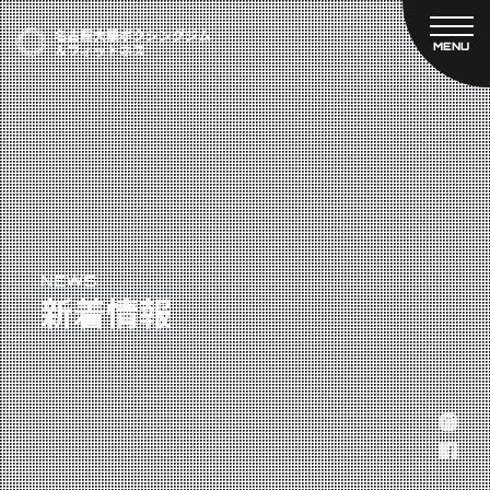
MENU
CLOSE
TOP
新着情報
ご予約
名古屋大橋ボクシングジムについて
プライベートコース予約
レンタルスタジオ予約
大橋弘政プロフィール
料金案内
スタッフ紹介
設備紹介
アクセス
NEWS
新着情報
営業時間
トレーナー募集
スポンサー募集
大会チケット購入
キャンペーン